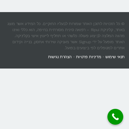
© כל הזכויות לתוכן האתר שמורות לבעליו החוקיים. כל המידע אשר מוצג
באתר, קליניקת Ripui – רפואה סינית מסורתית בחיפה, הוא כללי ואינו
מהווה המלצה לביצוע פעולה כלשהי או תחליף לייעוץ אישי בקליניקה.
האתר מופעל על ידי Signup אשר מעניקה שירותי אחסון, בנייה וקידום
אתרים למטפלים לפי ביצועים בפועל.
תנאי שימוש
•
מדיניות פרטיות
•
הצהרת נגישות