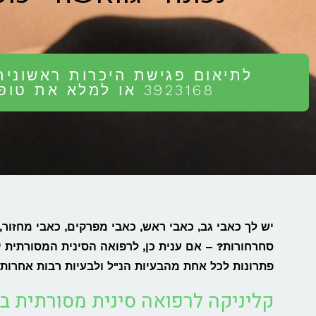
3923168 או למלא את טופס יצירת הקשר באתר
יש לך כאבי גב, כאבי ראש, כאבי מפרקים, כאבי מחזור, ד
סחרחורות? – אם ענית כן, לרפואה הסינית המסורתית י
פתרונות לכל אחת מהבעיות הנ"ל ולבעיות רבות אחרות.
קליניקה לרפואה סינית מסורתית ב