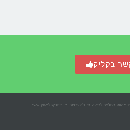
שר בקליק
Ripui – רפואה סינית מסורתית בחיפה, הוא כללי ואינו מהווה המלצה לביצוע פעולה כלשהי או תחליף לייעוץ אישי