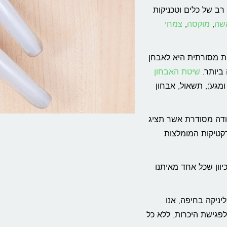
ב של כלים וטכניקות
אשה
,
מוקסה
,
צמחי
ת מסורתית היא לאבחן
ביותר.
שיטת האבחון
מגע), תשאול, אבחון
בודה מסודרת אשר תציג
רקטיקות המומלצות
וון שכל אחד מאיתנו
יניקה בחיפה, אנו
 עימנו קשר ב – 072-3923168 ולהגיע לפגישת היכרות, ללא כל