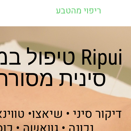
ריפוי מהטבע
Ripui טיפול
סינית מסורת
דיקור סיני • שיאצו• טווינ
נכונה • גוואשה • כו