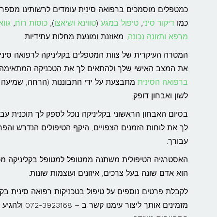
כמטפלים מוסמכים ברפואה סינית עומדים לרשותינו מספר ר
כמו
דיקור סיני
,
טיפול במגע
(
טווינא
ושיאצו
),
כוסות רוח
,
גוו
מרפא ותזונה נכונה
, מאוזנת ומונעת מחלות עתידיות.
המטרה העיקרית של צוות המטפלים בקליניקה לרפואה סיני
את המצב האישי שלך ולהתאים לך את הטכניקה המתאימה 
ברפואה הסינית
מתבצעת על ידי התבוננות (הרחה, שמיעה ו
לשון ואבחון דופק.
בסיום האבחון הראשוני בקליניקה נוכל לספק לך תוכנית ע
לך את לוחות הזמנים הצפויים, היקף הטיפולים הנדרש והפ
עבורך.
האסטרגיה הטיפולית משתנה ממטופל למטופל בקליניקה מכי
הוא אדם שונה בעל צרכים, איזונים ועוצמות שונות.
לקבלת פרטים נוספים על טיפול בטכניקות רפואה סינית בקל
מזמינים אותך ליצור