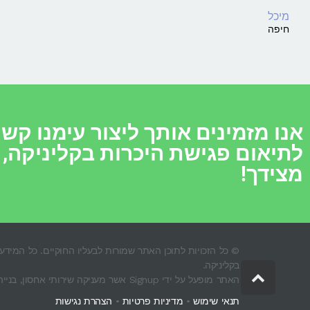
מיכל
חיפה
לתיאום פגישת היכרות בקליניקה, 
מצידך!
בקליניקה.
גלילה
האתר מופעל על ידי Signup אשר מעניקה שירותי אחסון, בנייה וקידום אתרים למטפלים לפי ביצועים בפועל.
לראש
תנאי שימוש
•
מדיניות פרטיות
•
הצהרת נגישות
העמוד