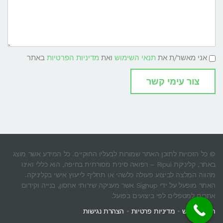
תנאי
אני מאשר/ת את
תנאי השימוש
ואת
מדיניות הפרטיות
באתר
שימוש
ומדיניות
פרטיות
צור עימי קשר
© כל הזכויות לתוכן האתר שמורות לבעליו החוקיים. כל המידע אשר מוצג
באתר, קליניקת Ripui – רפואה סינית מסורתית בחיפה, הוא כללי ואינו
מהווה המלצה לביצוע פעולה כלשהי או תחליף לייעוץ אישי בקליניקה.
האתר מופעל על ידי Signup אשר מעניקה שירותי אחסון, בנייה וקידום
אתרים למטפלים לפי ביצועים בפועל.
תנאי שימוש
•
מדיניות פרטיות
•
הצהרת נגישות